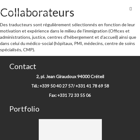
AzerInternational
Collaborateurs
Skip
Nous parlons votre langue
to
content
Des traducteurs sont régulièrement sélectionnés en fonction de leur
motivation et expérience dans le milieu de l’immigration (Offices et
administrations, justice, centres d’hébergement et d’accueil) ainsi que
dans celui du médico-social (hôpitaux, PMI, médecins, centre de soins
spécialisés, CMP).
Contact
2, pl. Jean Giraudoux 94000 Créteil
Tél.: +339 50 40 27 57/ +331 41 78 69 58
Fax: +331 72 33 55 06
Portfolio